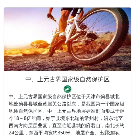
的地质陈列馆——蓟县中上元古界地质陈列馆，浓缩地
再现了蓟县中上元古界地层剖面的全貌。地址：蓟县县
城
中、上元古界国家级自然保护区
中、上元古界国家级自然保护区位于天津市蓟县城北，
地处蓟县县城至黄崖关公路以东，是我国第一个国家级
地质自然保护区。中、上元古界地层标准剖面形成于距
今18－8亿年间，始于县境东北端的常州村，沿东北至
西南方向层层叠复，直至临近县城的府君山，南北长约
24公里，东西平均宽约350米。地层齐全、出露连续、