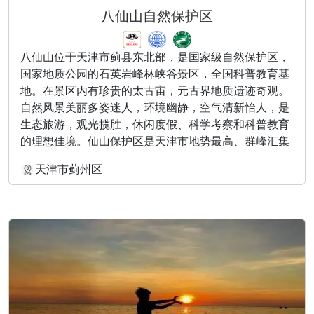
八仙山自然保护区
八仙山位于天津市蓟县东北部，是国家级自然保护区，
国家地质公园的石英岩峰林峡谷景区，全国科普教育基
地。在景区内有珍贵的太古宙，元古界地质遗迹奇观。
自然风景美丽多姿迷人，环境幽静，空气清新怡人，是
生态旅游，观光揽胜，休闲度假、科学考察和科普教育
的理想佳境。仙山保护区是天津市地势最高、群峰汇集
的地方，900米以上的山峰有19座，主峰“聚仙峰”海拔
天津市蓟州区
1052米，为天津市最高峰。景区林木茂密，山深路险，
曾是清东陵风水禁地，被称为“森林野生动物园”。每年
都会举办杜鹃花节及红叶节。此外，八仙山的古地质风
貌也是全国有名的，有一处太古长寿石，年龄高达22