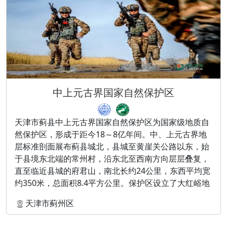
中上元古界国家自然保护区
天津市蓟县中上元古界国家自然保护区为国家级地质自
然保护区，形成于距今18～8亿年间。中、上元古界地
层标准剖面展布蓟县城北，县城至黄崖关公路以东，始
于县境东北端的常州村，沿东北至西南方向层层叠复，
直至临近县城的府君山，南北长约24公里，东西平均宽
约350米，总面积8.4平方公里。保护区设立了大红峪地
质科普园区，全年免费向社会开放。区内自然生态保存
天津市蓟州区
完好，植被丰实，物种齐全，具有系统性、完整性和多
样性的特点。建有全面系统地反映中上元古界地层剖面