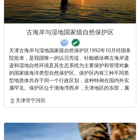
古海岸与湿地国家级自然保护区
天津古海岸与湿地国家级自然保护区1992年10月经国务
院批准，是我国唯一的以贝壳堤、牡蛎礁珍稀古海岸遗
迹和湿地自然环境及其生态系统为主要保护和管理对象
的国家级海洋类型自然保护区。保护区内有三种不同类
型地质体共存于同一个行政区划，这种特例在国内外实
属罕见。保护区位于渤海湾西岸，天津地区的东部，属
于不连续、开放性类型，具有不同地质体共存的特征。
天津市宁河区
保护区的范围涉及天津市的大港、津南、东丽、塘沽、
汉沽、宁河六个区县的部分区域，其总面积约9.9万公顷
（990平方公里），约占天津市地域面积的1/10。保护
区东端有四道贝壳堤，它们和美国路易斯安那州贝