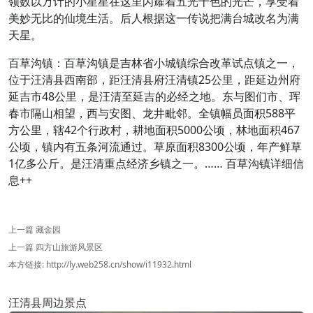
领数以万计的小星星在这里闪耀着五光十色的光芒，享受着
美妙无比的仙境生活。后人根据这一传说把满台城改名为满
天星。
百草沟镇：百草沟镇是吉林省小城镇综合改革试点镇之一，
位于汪清县西南部，距汪清县府汪清镇25公里，距延边州府
延吉市48公里，是汪清至延吉的必经之地。东与图们市、珲
春市隔山相望，西与安图、龙井毗邻。全镇幅员面积588平
方公里，辖42个行政村，耕地面积5000公顷，林地面积467
公顷，镇内有五条河流通过。草原面积8300公顷，年产鲜草
1亿多公斤。是汪清重点经济乡镇之一。…… 百草沟镇详细信
息++
上一篇
藏金园
上一篇
四方山旅游风景区
本方链接:
http://ly.web258.cn/show/i11932.html
汪清县周边景点