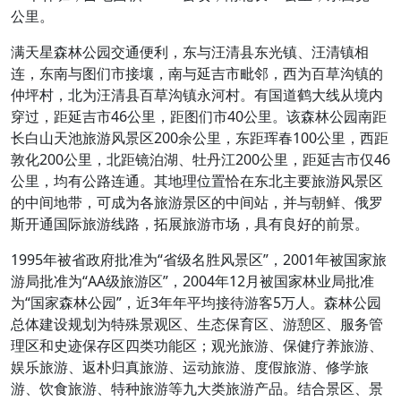
公里。
满天星森林公园交通便利，东与汪清县东光镇、汪清镇相
连，东南与图们市接壤，南与延吉市毗邻，西为百草沟镇的
仲坪村，北为汪清县百草沟镇永河村。有国道鹤大线从境内
穿过，距延吉市46公里，距图们市40公里。该森林公园南距
长白山天池旅游风景区200余公里，东距珲春100公里，西距
敦化200公里，北距镜泊湖、牡丹江200公里，距延吉市仅46
公里，均有公路连通。其地理位置恰在东北主要旅游风景区
的中间地带，可成为各旅游景区的中间站，并与朝鲜、俄罗
斯开通国际旅游线路，拓展旅游市场，具有良好的前景。
1995年被省政府批准为“省级名胜风景区”，2001年被国家旅
游局批准为“AA级旅游区”，2004年12月被国家林业局批准
为“国家森林公园”，近3年年平均接待游客5万人。森林公园
总体建设规划为特殊景观区、生态保育区、游憩区、服务管
理区和史迹保存区四类功能区；观光旅游、保健疗养旅游、
娱乐旅游、返朴归真旅游、运动旅游、度假旅游、修学旅
游、饮食旅游、特种旅游等九大类旅游产品。结合景区、景