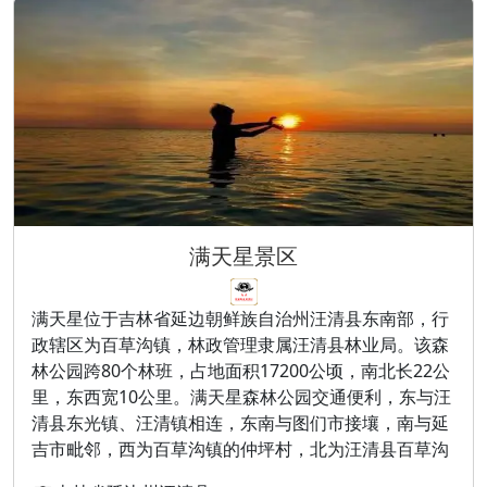
满天星景区
满天星位于吉林省延边朝鲜族自治州汪清县东南部，行
政辖区为百草沟镇，林政管理隶属汪清县林业局。该森
林公园跨80个林班，占地面积17200公顷，南北长22公
里，东西宽10公里。满天星森林公园交通便利，东与汪
清县东光镇、汪清镇相连，东南与图们市接壤，南与延
吉市毗邻，西为百草沟镇的仲坪村，北为汪清县百草沟
镇永河村。有国道鹤大线从境内穿过，距延吉市46公