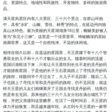
点、资源特点、地域性和民族性，开发独特、多样的旅游商
品。
满天星风景区内有八大景区、三十六个景点，在群山环抱
中，具有“水旷、山幽、雪佳、林秀”的特点，在延边州内独
具山水特色。最为美丽的天星湖湖身18公里，蜿蜒美妙被人
誉为“东北小三峡”。这里是一个佳景荟萃、神秘幽深的原始
画廊世界，这又是一个自然纯净、不染的休闲地。
相传在很久以前，在遥远的星国里，天王星膝下有十八个智
勇双全的儿子和十八个才貌出众的女儿。随着时间的流逝，
星国日渐暗淡下来，只有让天王星吃到长生不老的灵丹妙药
才能拯救星国，于是他的长子王石星就踏上了寻找灵丹妙药
的路程，转眼间半个月过去了，大儿子不见踪影，随后二儿
子也踏上了寻找大哥和灵丹妙药的路程，仍不见回音，就这
样天王星的儿女们相继离开了王国去寻找灵丹妙药，结果仍
然是有去无回。原来他的三十六个儿女分别在满台城扎下了
根，并把父亲接到这里赡养，生活了一段时间后，天王星的
体力开始恢复，而且越来越年轻。从古到今天王星的一家带